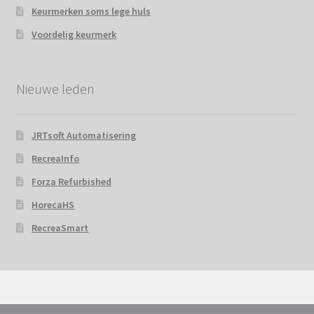
Keurmerken soms lege huls
Voordelig keurmerk
Nieuwe leden
JRTsoft Automatisering
RecreaInfo
Forza Refurbished
HorecaHS
RecreaSmart