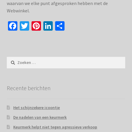
waarvan we elke punt afgesproken hebben met de
Webwinkel.
Fa
T
Pi
Li
D
ce
wi
nt
n
el
b
tt
er
ke
e
o
er
es
dI
n
Zoeken
o
t
n
naar:
k
Recente berichten
Het schijnzekere icoontje
De nadelen van een keurmerk
Keurmerk helpt niet tegen agressieve verkoop