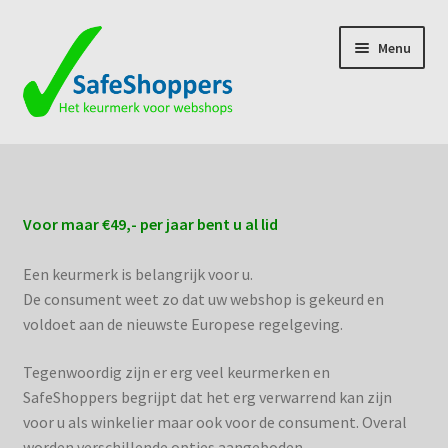
Ga
Ga
Menu
door
naar
naar
de
navigatie
inhoud
Home
Contact
Voor maar €49,- per jaar bent u al lid
Forza Refurbished
Een keurmerk is belangrijk voor u.
De consument weet zo dat uw webshop is gekeurd en
HorecaHS
voldoet aan de nieuwste Europese regelgeving.
JRTsoft Automatisering
Tegenwoordig zijn er erg veel keurmerken en
SafeShoppers begrijpt dat het erg verwarrend kan zijn
Over ons
voor u als winkelier maar ook voor de consument. Overal
worden verschillende opties aangeboden.